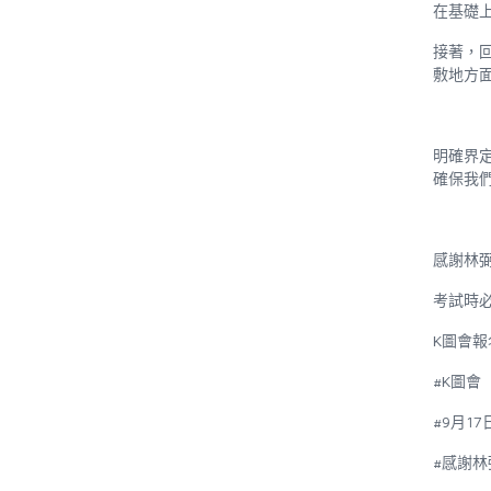
在基礎
接著，
敷地方
明確界
確保我
感謝林
考試時
K
圖會報
#K
圖會
#9
月
17
#
感謝林