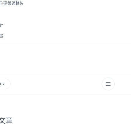
位建築師輔佐
計
畫
EV
文章