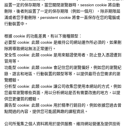
設置一定的保存期限，當您關閉瀏覽器時，
session cookie
將自動
刪除，後者則設置了一定的保存期限（例如一個月），除非期限屆
滿或者您手動刪除，
persistent cookie
將會一直保存在您的電腦或
行動裝置中。
根據
cookie
的功能差異，有以下幾種類型：
必要型
cookie:
此類
cookie
是維持公司網站運作所必須的，如果刪
除將導致網站無法正常運行。
安全性
cookie:
此類
cookie
是用來驗證使用者、防止登入憑證遭到
冒用等。
功能型
cookie:
此類
cookie
會記住您的瀏覽偏好，例如您的瀏覽紀
錄、語言和地區、行動裝置的類型等等，以提供最符合您需求的瀏
覽體驗。
分析型
cookie:
此類
cookie
讓公司收集您使用本網站的方式，例如
您最常瀏覽哪些頁面，用以分析網站是否有需要改進的地方，以提
供您更優質的體驗。
廣告型
cookie:
此類
cookie
用於精準行銷目的，例如依據您過去曾
點閱過的內容，提供您可能感興趣的課程資訊。
公司所蒐集之個人資料將用於提供服務、維持網站營運及提供技術