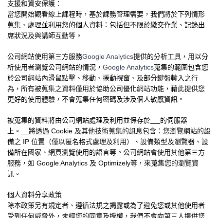
支援和資安保護：
當您開始觀看線上課程時，基於課務管理需要，我們將於下列情形
蒐集、處理並利用您的個人資料：包括但不限於繳交作業、記錄出
席狀況及與講師互動等。
公司網站使用第三方服務
Google Analytics
提供的分析工具，用以分
析使用者瀏覽公司網站的情況，
Google Analytics
蒐集的範圍包含您
於公司網站內滑鼠點擊、移動、捲動視窗、及部分鍵盤輸入之行
為，所有被蒐集之資料僅用於協助公司優化網站功能，藉此提供您
更好的使用體驗，不會蒐集任何密碼及涉及個人敏感資訊。
被蒐集的資料將由公司網站處理及利用並保存於
的伺服器
上。
將透過
Cookie
及其他技術蒐集的訊息包含：您瀏覽網站的設
備之
IP
位置（僅以匿名格式處理及利用）、設備類型及瀏覽器、設
備所在國家、網頁瀏覽使用的語言等。公司網站會使用其他第三方
服務，如
Google Analytics
及
Optimizely
等，來蒐集您的瀏覽資
訊。
個人資料分享政策
除本政策另有規定者、遵循法規之揭露或為了避免您或其他使用者
受到任何威脅外，未經您的同意及授權，我們不會向第三人提供您