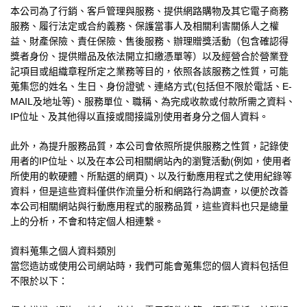
本公司為了行銷、客戶管理與服務、提供網路購物及其它電子商務
服務、履行法定或合約義務、保護當事人及相關利害關係人之權
益、財產保險、責任保險、售後服務、辦理贈獎活動（包含確認得
獎者身份、提供贈品及依法開立扣繳憑單等）以及經營合於營業登
記項目或組織章程所定之業務等目的，依照各該服務之性質，可能
蒐集您的姓名、生日、身份證號、連絡方式
(
包括但不限於電話、
E-
MAIL
及地址等
)
、服務單位、職稱、為完成收款或付款所需之資料、
IP
位址、及其他得以直接或間接識別使用者身分之個人資料。
此外，為提升服務品質，本公司會依照所提供服務之性質，記錄使
用者的
IP
位址、以及在本公司相關網站內的瀏覽活動
(
例如，使用者
所使用的軟硬體、所點選的網頁
)
、以及行動應用程式之使用紀錄等
資料，但是這些資料僅供作流量分析和網路行為調查，以便於改善
本公司相關網站與行動應用程式的服務品質，這些資料也只是總量
上的分析，不會和特定個人相連繫。
資料蒐集之個人資料類別
當您造訪或使用公司網站時，我們可能會蒐集您的個人資料包括但
不限於以下：