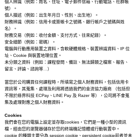
個人辨識（例如：姓名、住址、電子郵件信箱、行動電話、社群帳
號）。
個人描述（例如：出生年月日、性別、出生地）。
財務辨識（例如：信用卡或簽帳卡之號碼、銀行帳戶之號碼與姓
名）。
財務交易（例如：收付金額、支付方式、往來紀錄）。
安全細節（例如：密碼）。
電腦與行動應用裝置之資料，含軟硬體規格、裝置辨識資料、
IP
位
址、
Cookie
與裝置地理位置。
未分類之資料（例如：課程發問、備註、無法歸類之檔案、報告、
留言、評論、諮詢等
…
）
當您於公司購買任何課程時，所填寫之個人財務資料，包括信用卡
資訊等，其蒐集、處理及利用將透過我們的金流協力廠商
（包括但
不限於綠界科技
ECPay
、
LINE Pay
及
Razer
等），公司將不會蒐
集及處理對應之個人財務資料。
Cookies
我們會在您的電腦上設定並存取
cookies
，它們是一種小型的資訊
檔，經由您的瀏覽器儲存於您的終端機記憶體或行動裝置中。
cookie
的種類主要分為
session cookie
、
persistent cookie
前者並未