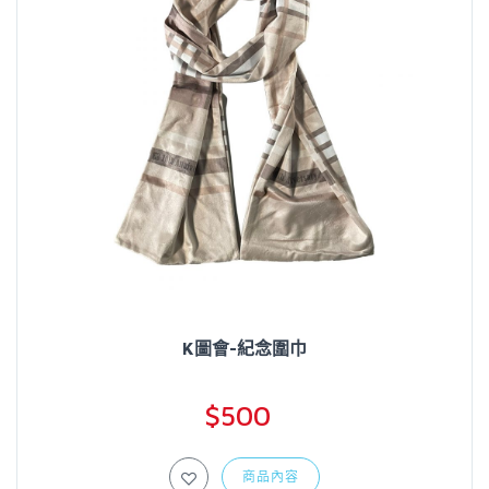
K圖會-紀念圍巾
$500
商品內容