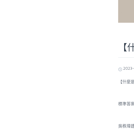
【
2023-
【什麼
標準答
吳秩瑋