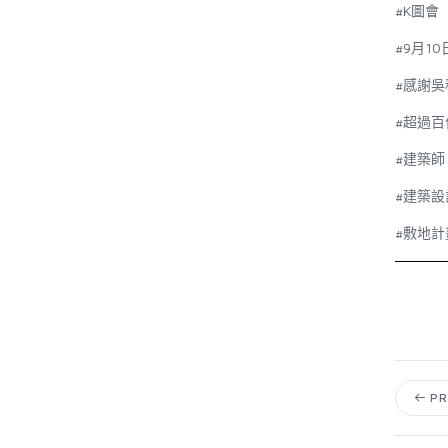
#K
圖會
#9
月
10
#
感謝吳
#
超過百
#
建築師
#
建築設
#
敷地計
PR