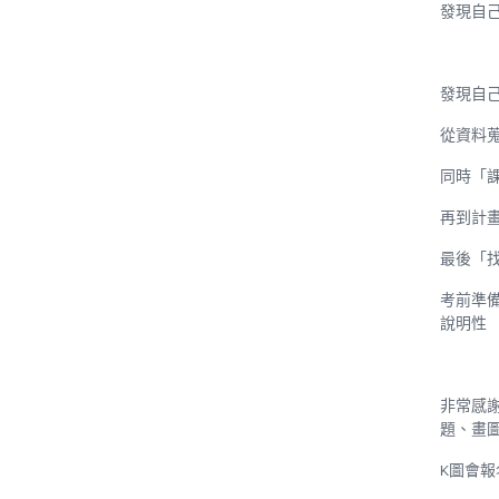
發現自
發現自
從資料
同時「
再到計
最後「
考前準
說明性
非常感
題、畫
K
圖會報