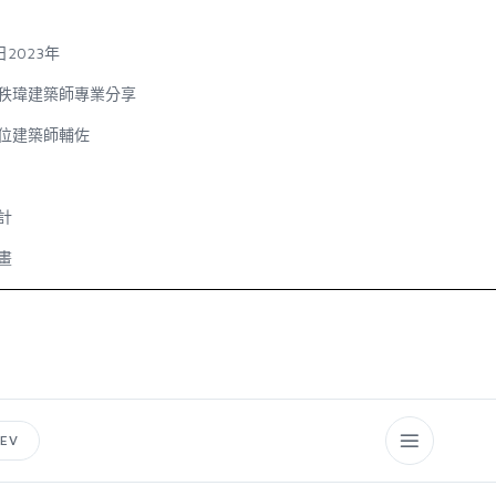
日
2023
年
秩瑋建築師專業分享
位建築師輔佐
計
畫
EV