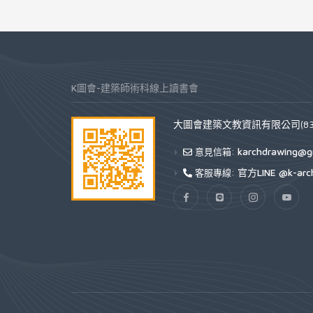
K圖會-建築師術科線上讀書會
大圖會建築文教資訊有限公司(832
karchdrawing@g
意見信箱:
官方LINE @k-arc
客服專線: