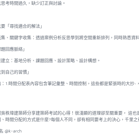
己思考時間過久，缺少訂正與討論。
己要「尋找適合的解法」
蒐集、關鍵字收集：透過案例分析反思學到將空間重新排列，同時熟悉資
課題回應脈絡」
畫建立：基地分析、課題回應、設計策略、設計構想。
找到自己的習慣」
備：
1.
時間分配表內容包含筆記彙整、時間控制，這些都是緊張時的大抄
~
謝吳秩瑋建築師分享建築師考試的心得！很淺顯的道理卻至關重要， 這也
圖、時間分配的方式是什麼
?
每個人不同，卻有相同要考上的決心，千里之
名
@k-arch