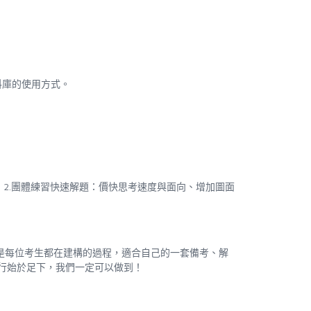
料庫的使用方式。
，
2.
團體練習快速解題：價快思考速度與面向、增加圖面
是每位考生都在建構的過程，適合自己的一套備考、解
行始於足下，我們一定可以做到！