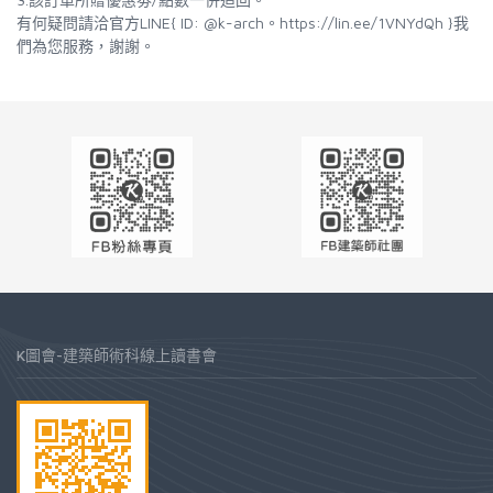
有何疑問請洽官方LINE{ ID: @k-arch。https://lin.ee/1VNYdQh }我
們為您服務，謝謝。
K圖會-建築師術科線上讀書會