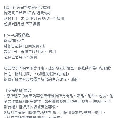
[線上已有完整課程內容課別]
從購買日起算3日內 退費9成
超過3日、未滿1個月者 退款一半費用
超過1個月者 不予退費
[Revit課程退款]
觀看期限2年
結帳日起算3日內退費9成
超過3日，未滿三個月退1/2費用
超過三個月不予退費
發票需寄回給大圖會作廢，或是填寫折讓單，退款時間為申請退款
日之「隔月月底」，(如遇例假日則順延)
退費詳細內容及報價再請洽詢官方LINE，謝謝。
【商品退貨須知】
1.您所退回的商品內容必須保維持所有商品、贈品、附件、包裝、附
隨文件或資料的完整性，如有實體發票則須連同發票一併退回，否
則有權力拒絕您的退貨退款要求。
2.該訂單有使用優惠劵/點數折抵，已使用優惠劵/點數不退回。
3.該訂單所贈優惠劵/點數一併追回。