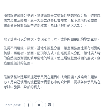
潘駿銘建築師分享到，寫建築計畫要從設計構想開始分析，透過想
像力及生活經驗，思考怎麼去改善社會需求，賦予環境的公益性，
讓兩者在設計藍圖中達到效果，為自己的計劃大大加分。
除了計畫可以分層次，表現法也可以，讓你的圖更能夠聚焦主題。
先從不同層級、類型、基地來調整分層，讓畫面強度比重有漸變的
美感，再用樹、鋪面、屋頂等方式，由輕到重來分配，讓地廣人稀
的自然風景漸變到繁華勝地的城區，使之增強版面構圖的層次，創
造整體設計的氛圍。
最後潘駿銘建築師提醒學員們在題目中找出關鍵，推論出主題核
心，用自己慣用的流程逐步構思心中的設計圖，祝福各位學員能在
考試中發揮出全部的實力
~
Share post: