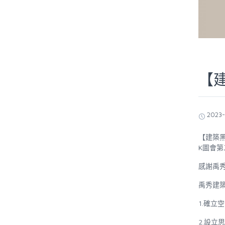
【
2023
【建築
K
圖會第
感謝禹
禹秀建
1.
確立
2.
設立