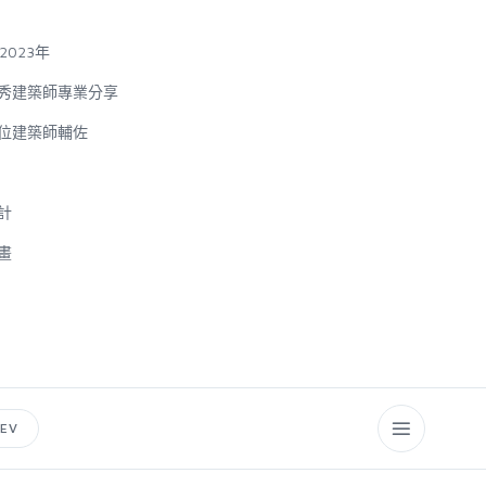
2023
年
秀
建築師專業分享
位建築師輔佐
計
畫
EV