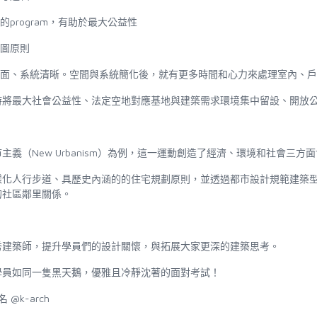
的
program
，有助於最大公益性
配圖原則
面、系統清晰。空間與系統簡化後，就有更多時間和心力來處理室內、戶
時將最大社會公益性、法定空地對應基地與建築需求環境集中留設、開放
市主義（
New Urbanism
）為例，這一運動創造了經濟、環境和社會三方面
樣化人行步道、具歷史內涵的的住宅規劃原則，並透過都市設計規範建築
的社區鄰里關係。
秀建築師，提升學員們的設計關懷，與拓展大家更深的建築思考。
學員如同一隻黑天鵝，優雅且冷靜沈著的面對考試！
名
@k-arch