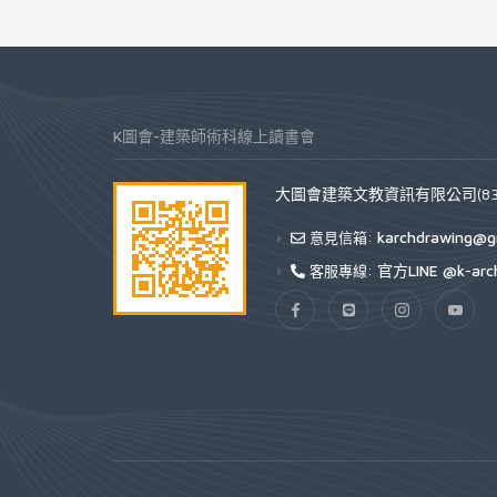
K圖會-建築師術科線上讀書會
大圖會建築文教資訊有限公司(832
karchdrawing@g
意見信箱:
官方LINE @k-arc
客服專線: