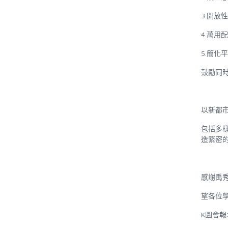
3.
開放性
4.
萬用
5.
簡化平
鼓勵同
以新都
包括多
造緊密
感謝禹
望各位
K
圖會報