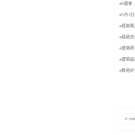
#K
圖會
#9
月
3
日
#
感謝
禹
#
超過百
#
建築師
#
建築設
#
敷地計
PR