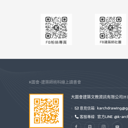
K圖會-建築師術科線上讀書會
大圖會建築文教資訊有限公司(832
karchdrawing@g
意見信箱:
官方LINE @k-arc
客服專線: