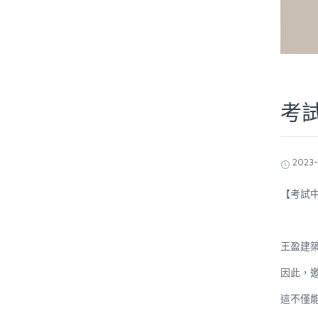
考
2023
【考試
王盈建
因此，
這不僅