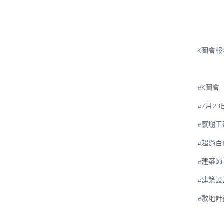
K
圖會報
#K
圖會
#7
月
23
#
感謝王
#
超過百
#
建築師
#
建築設
#
敷地計