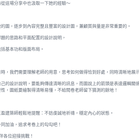
妨從這場分享中也汲取一下她的經驗～
散的圖，逐步到內容完整且豐富的設計圖，兼顧質與量是非常重要的。
解題的思路和平面配置的設計說明，
包括基本功和版面布局。
目時，我們需要理解老師的用意，思考如何做得恰到好處，同時清晰地展
自己的設計說明，要能夠傳達清晰的訊息，而圖說上的箭頭是表達邏輯關
要性，圖紙要繪製得清晰易懂，不給閱卷老師留下猜測的餘地！
王盈建築師輕鬆地提醒：不妨虔誠地祈禱，穩定內心的狀態。
一同加油，追求考卷上的勾勾吧！
伴各位迎接挑戰！