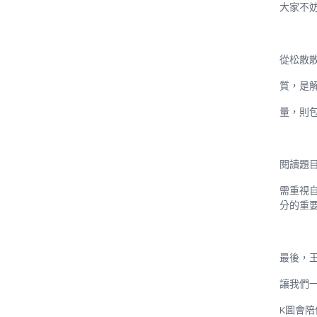
大家不
從松散
質，是
量，則
閱讀題
需重視
分的重
最後，
讓我們
K
圖會陪