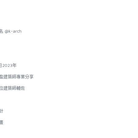
名
@k-arch
日
2023
年
盈建築師專業分享
位建築師輔佐
計
畫