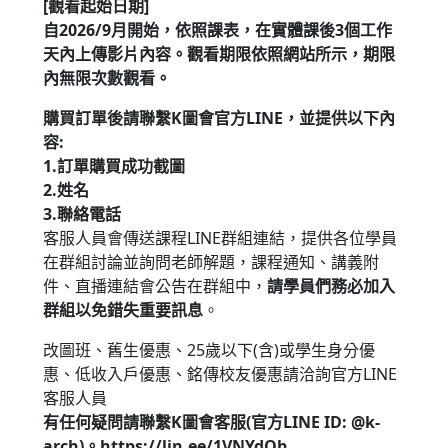
[觀看起始日期]
自2026/9月開始，依照課表，在實體課後3個工作
天內上傳影片內容。
觀看期限
依照網站所示，期限
內無限次數觀看。
購買訂單後請聯繫K圖會官方LINE，並提供以下內
容:
1.訂單購買成功截圖
2.姓名
3.聯絡電話
客服人員會傳送課程LINE群組連結，提供各位學員
在群組討論並詢問老師解題，課程通知、講義附
件、直播連結會公告在群組中，
請學員們務必加入
群組以免錯失重要訊息
。
改圖班、舊生優惠、25歲以下(含)或學生身分優
惠、低收入戶優惠、銘傳校友優惠請洽詢官方LINE
客服人員
有任何疑問請聯繫K圖會客服(官方LINE ID: @k-
arch)。https://lin.ee/1VNYdQh