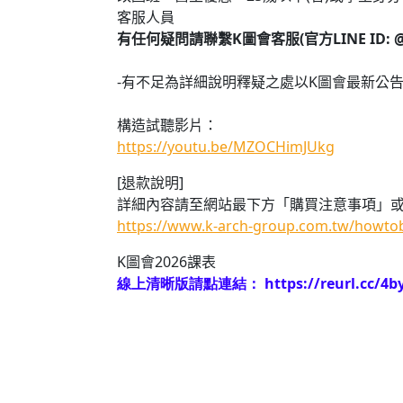
客服人員
有任何疑問請聯繫K圖會客服(官方LINE ID: @k-ar
-有不足為詳細說明釋疑之處以K圖會最新公告
構造試聽影片：
https://youtu.be/MZOCHimJUkg
[退款說明]
詳細內容請至網站最下方「購買注意事項」
https://www.k-arch-group.com.tw/howto
K
圖會
2026
課表
線上清晰版請點連結：
https://reurl.cc/4b