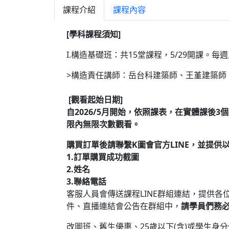
課程介紹
課程內容
[學科課程須知]
I.構造基礎班：共15堂課程，5/29開課。每週五晚
>構造責任講師：岳台科建築師、王堇建築師
[觀看起始日期]
自2026/5月開始，依照課表，在實體課後
限內無限次數觀看。
購買訂單後請聯繫K圖會官方LINE，並提供以
1.訂單購買成功截圖
2.姓名
3.聯絡電話
客服人員會傳送課程LINE群組連結，提供
件、直播連結會公告在群組中，
請學員們務
改圖班、舊生優惠、25歲以下(含)或學生身