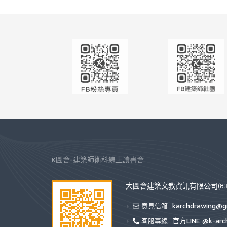
K圖會-建築師術科線上讀書會
大圖會建築文教資訊有限公司(832
karchdrawing@g
意見信箱:
官方LINE @k-arc
客服專線: