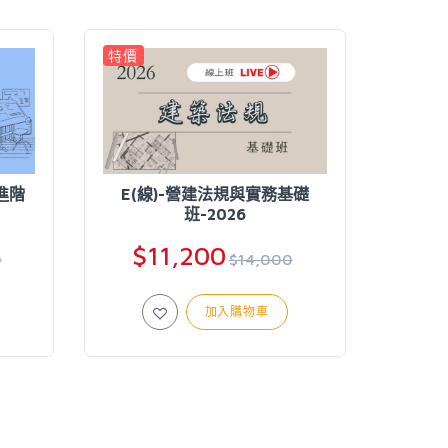
特價
特價
進階
E(線)-營建法規與實務基礎
F(
班-2026
$11,200
$
0
$14,000
加入購物車