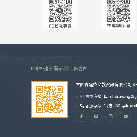
K圖會-建築師術科線上讀書會
大圖會建築文教資訊有限公司(832
karchdrawing@g
意見信箱:
官方LINE @k-arc
客服專線: