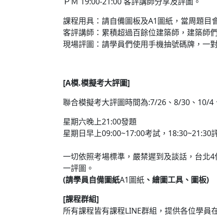
ＰＭ
19:00-21:00
客評講師分享及評圖
。
課程用具：請自備圖板及
A1
圖紙，當周題目
客評講師：累積超過百餘位建築師，建築師
現場評圖：請學員們使用手機抽號碼牌，一
[A
模
.
模擬考大評圖
]
聯合模擬考大評圖時間為
:7/26
、
8/30
、
10/4
星期六晚上
21:00
發題
星期日早上
09:00~17:00
考試，
18:30~21:30
一切依照考場標準，嚴禁遲到及談話，台北
4
一評圖。
(
請學員自備圖紙
A1
圖紙
、繪圖工具、圖板
)
[
課程群組
]
所有課程皆有課程
LINE
群組，提供各位學員