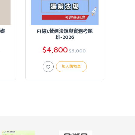
基礎
F(線).營建法規與實務考題
G(線
班-2026
$4,800
$
0
$6,000
加入購物車