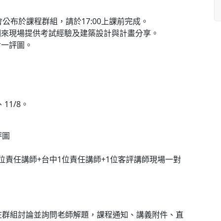
會公布於課程群組，請於
17:00
上課前完成。
們來現場提供考試經驗及建築設計與計畫分享。
對一評圖。
、
11/8
。
評圖
位責任講師
+
台中
1
位責任講師
+1
位客評講師現場一對
在群組討論並詢問老師解題，課程通知、講義附件、直