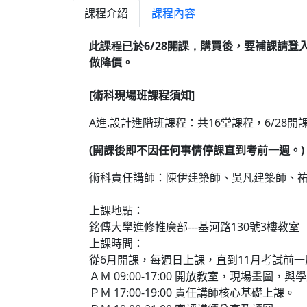
課程介紹
課程內容
此課程已於6/28開課，
購買後，要補課請登入
做降價。
[
術科現場班課程須知
]
A
進
.
設計進階班課程：共
16
堂課程，
6/28
開
(
開課後即不因任何事情停課直到考前一週。
)
術科責任講師：陳伊建築師、吳凡建築師、
上課地點：
銘傳大學進修推廣部
---
基河路
130
號
3
樓教室
上課時間：
從
6
月開課，每週日上課，直到
11
月考試前一
ＡＭ
09:00-17:00
開放教室，現場畫圖，與學
ＰＭ
17:00-19:00
責任講師核心基礎上課
。