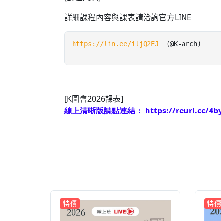
詳細課程內容與課表請洽詢官方LINE
https://lin.ee/iljQ2EJ
 （@K-arch)
[K
圖會
2026
課表
]
線上清晰版請點連結：
https://reurl.cc/4b
特價
特