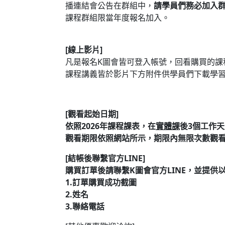
播連結會公告在群組中，
請學員們務必加入
課程群組限當年度報名加入。
[
線上影片
]
凡是報名
K
圖會皆可登入帳號，回看購買的課
課程講義皆於影片下方附件供學員們下載學
[
觀看起始日期
]
依照
2026
年課程課表，在
實體課
後
3
個工作天
觀看期限依照網站所示，期限內無限次數觀
[
結帳後聯繫官方
LINE]
購買訂單後請聯繫
K
圖會官方
LINE
，並提供
1.
訂單購買成功截圖
2.
姓名
3.
聯絡電話