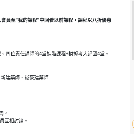
會員至"我的課程"中回看以前課程，課程以八折優惠
課。四位責任講師的
4
堂進階課程
+
模擬考大評圖
4
堂。
祐新建築師、崧豪建築師
周。
員互相討論。