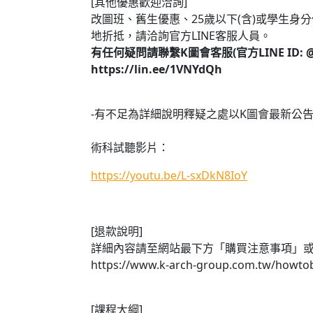
[
其他優惠歡迎洽詢
]
改圖班、舊生優惠、
25
歲以下
(
含
)
或學生身分
地折抵，請洽詢官方
LINE
客服人員
。
有任何疑問請聯繫
K
圖會客服
(
官方
LINE ID: 
https://lin.ee/1VNYdQh
-
有不足為詳細說明釋疑之處以
K
圖會最新公
術科試聽影片：
https://youtu.be/L-sxDkN8IoY
[退款說明]
詳細內容請至網站最下方「購買注意事項」
https://www.k-arch-group.com.tw/howto
[課程大綱]