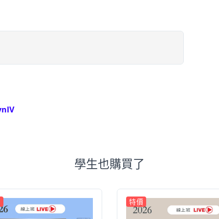
ynlV
學生也購買了
價
特價