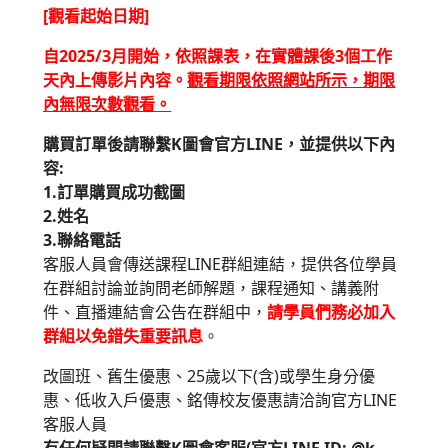
[觀看起始日期]
自2025/3月開始，依照課表，在實體課後3個工作
天內上傳影片內容。
觀看期限
依照網站所示，期限
內無限次數觀看。
購買訂單後請聯繫K圖會官方LINE，並提供以下內
容:
1.訂單購買成功截圖
2.姓名
3.聯絡電話
客服人員會傳送課程LINE群組連結，提供各位學員
在群組討論並詢問老師解題，課程通知、講義附
件、直播連結會公告在群組中，
請學員們務必加入
群組以免錯失重要訊息
。
改圖班、舊生優惠、25歲以下(含)或學生身分優
惠、低收入戶優惠、銘傳校友優惠請洽詢官方LINE
客服人員
有任何疑問請聯繫K圖會客服(官方LINE ID: @k-